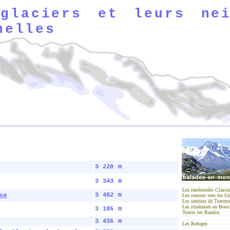
glaciers et leurs nei
nelles
3 220 m
3 343 m
Les randonnées Classi
se
3 482 m
Les courses vers les Gl
Les sentiers de Travers
Les itinéraires en Bouc
3 185 m
Toutes les Randos
3 436 m
Les Refuges