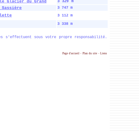
le Glacier du Grand
3 329 m
 Sassière
3 747 m
lette
3 112 m
3 338 m
es s'effectuent sous votre propre responsabilité.
Page d'accueil
-
Plan du site
-
Liens