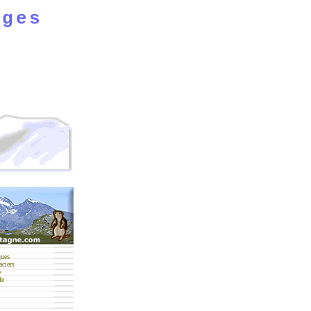
ges
ques
aciers
e
le